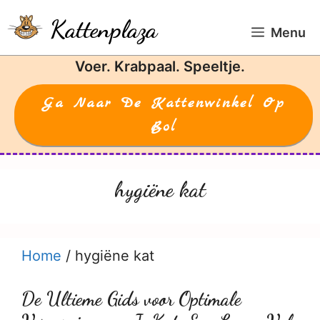
Ga
Kattenplaza
naar
Menu
de
Voer. Krabpaal. Speeltje.
inhoud
Ga Naar De Kattenwinkel Op
Bol
hygiëne kat
Home
/
hygiëne kat
De Ultieme Gids voor Optimale