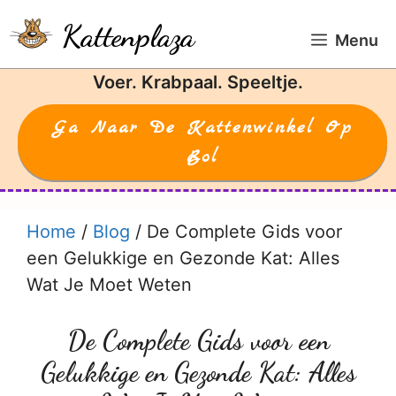
Ga
Kattenplaza
naar
Menu
de
Voer. Krabpaal. Speeltje.
inhoud
Ga Naar De Kattenwinkel Op
Bol
Home
/
Blog
/
De Complete Gids voor
een Gelukkige en Gezonde Kat: Alles
Wat Je Moet Weten
De Complete Gids voor een
Gelukkige en Gezonde Kat: Alles