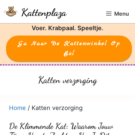
Ga
Kattenplaza
naar
Menu
de
Voer. Krabpaal. Speeltje.
inhoud
Ga Naar De Kattenwinkel Op
Bol
Katten verzorging
Home
/
Katten verzorging
De Klimmende Kat: Waarom Jouw