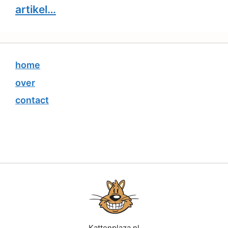
artikel…
home
over
contact
Kattenplaza.nl