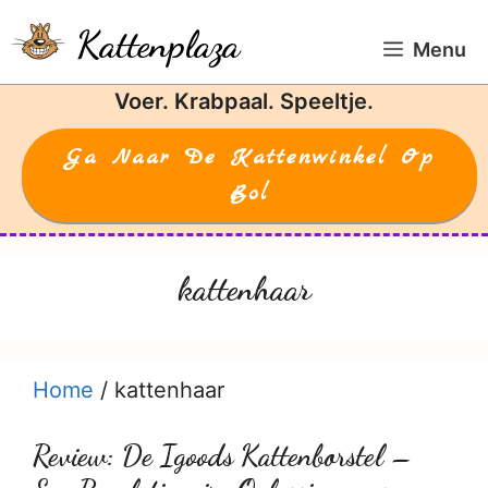
Ga
Kattenplaza
naar
Menu
de
Voer. Krabpaal. Speeltje.
inhoud
Ga Naar De Kattenwinkel Op
Bol
kattenhaar
Home
/
kattenhaar
Review: De Igoods Kattenborstel –