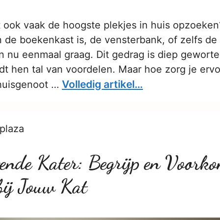
at ook vaak de hoogste plekjes in huis opzoeken
de boekenkast is, de vensterbank, of zelfs de 
n nu eenmaal graag. Dit gedrag is diep geworte
edt hen tal van voordelen. Maar hoe zorg je erv
Volledig artikel…
 huisgenoot …
plaza
ende Kater: Begrijp en Voork
bij Jouw Kat