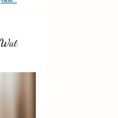
rtikel…
! Wat