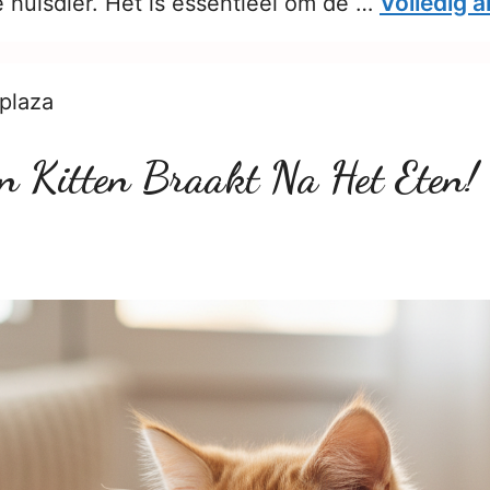
Volledig a
e huisdier. Het is essentieel om de …
plaza
jn Kitten Braakt Na Het Eten