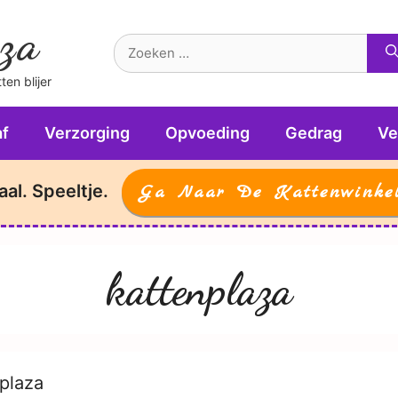
za
Zoek
naar:
en blijer
f
Verzorging
Opvoeding
Gedrag
Ve
aal. Speeltje.
Ga Naar De Kattenwinke
kattenplaza
plaza