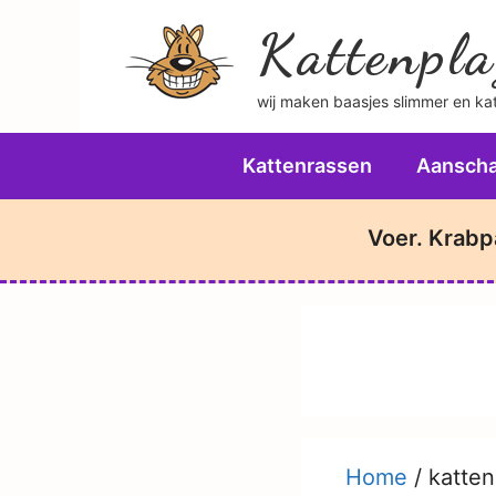
Ga
Kattenpla
naar
de
wij maken baasjes slimmer en katt
inhoud
Kattenrassen
Aanscha
Voer. Krabp
Home
/
katten