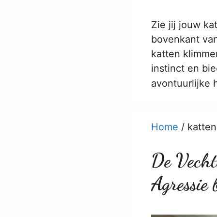
Zie jij jouw k
bovenkant van 
katten klimme
instinct en bi
avontuurlijke
Home
/
katten
De Vecht
Agressie 