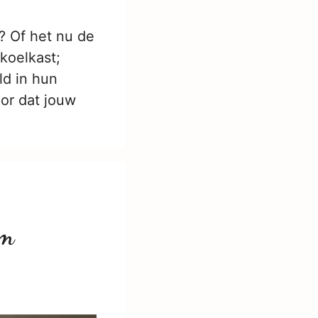
? Of het nu de
koelkast;
ld in hun
oor dat jouw
om