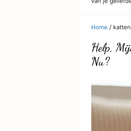
van je geliefd
Home
/
katten
Help, Mi
Nu?