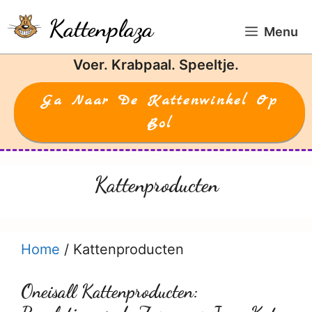
Ga
Kattenplaza
naar
Menu
de
Voer. Krabpaal. Speeltje.
inhoud
Ga Naar De Kattenwinkel Op
Bol
Kattenproducten
Home
/
Kattenproducten
Oneisall Kattenproducten: