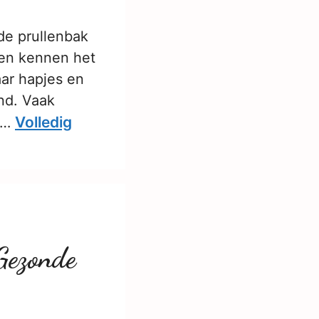
de prullenbak
ren kennen het
aar hapjes en
nd. Vaak
Volledig
t …
Gezonde