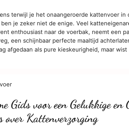
ens terwijl je het onaangeroerde kattenvoer in 
 ben je zeker niet de enige. Veel katteneigena
t rent enthousiast naar de voerbak, neemt een p
eg, een schijnbaar perfecte maaltijd achterlate
rag afgedaan als pure kieskeurigheid, maar wis
nvoer
me Gids voor een Gelukkige en 
s over Kattenverzorging