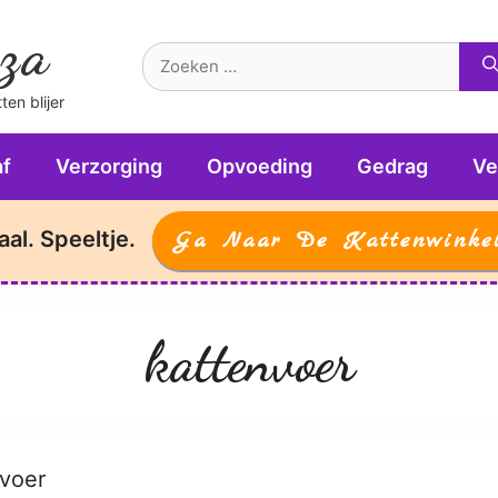
za
Zoek
naar:
en blijer
f
Verzorging
Opvoeding
Gedrag
Ve
aal. Speeltje.
Ga Naar De Kattenwinke
kattenvoer
nvoer