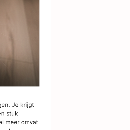
en. Je krijgt
en stuk
eel meer omvat