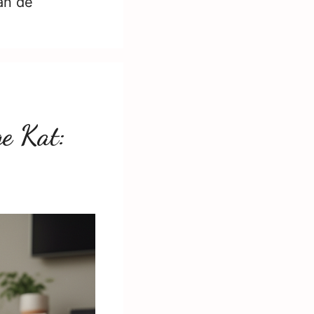
an de
ge Kat: