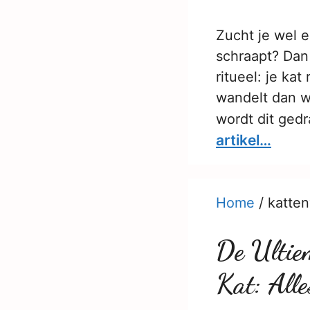
Zucht je wel e
schraapt? Dan
ritueel: je ka
wandelt dan w
wordt dit ged
artikel…
Home
/
katte
De Ultie
Kat: Alle