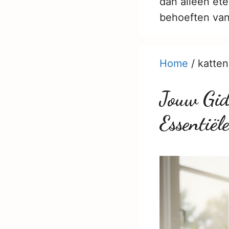
dan alleen et
behoeften van
Home
/
katte
Jouw Gid
Essentiël