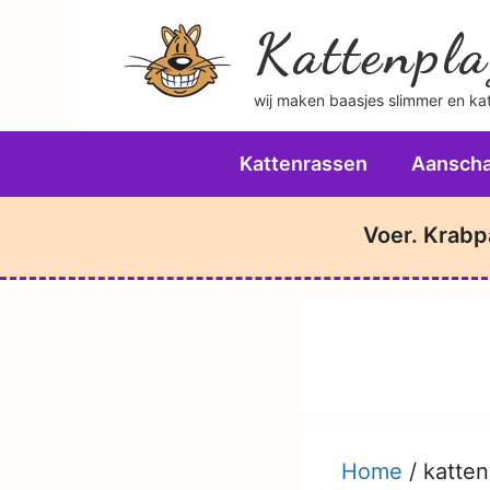
Ga
Kattenpla
naar
de
wij maken baasjes slimmer en katt
inhoud
Kattenrassen
Aanscha
Voer. Krabp
Home
/
katte