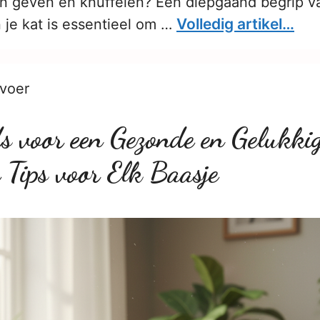
en geven en knuffelen? Een diepgaand begrip v
Volledig artikel…
 je kat is essentieel om …
nvoer
s voor een Gezonde en Gelukki
e Tips voor Elk Baasje