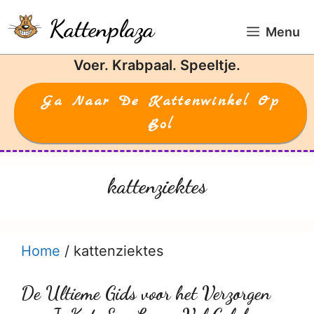
Ga
Kattenplaza
naar
Menu
de
Voer. Krabpaal. Speeltje.
inhoud
Ga Naar De Kattenwinkel Op
Bol
kattenziektes
Home
/
kattenziektes
De Ultieme Gids voor het Verzorgen