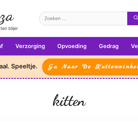
za
Zoek
naar:
en blijer
f
Verzorging
Opvoeding
Gedrag
Ve
aal. Speeltje.
Ga Naar De Kattenwinke
kitten