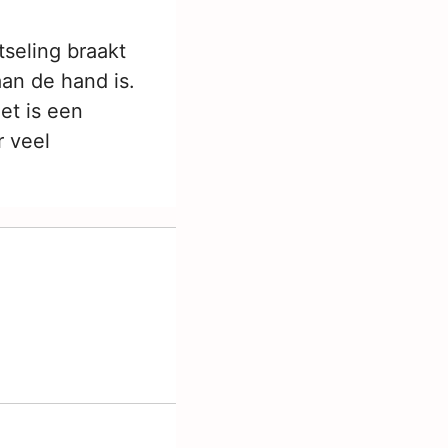
tseling braakt
aan de hand is.
et is een
r veel