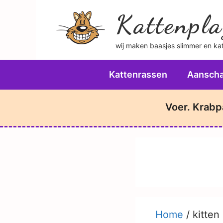
Ga
Kattenpla
naar
de
wij maken baasjes slimmer en katt
inhoud
Kattenrassen
Aanscha
Voer. Krabp
Home
/
kitten