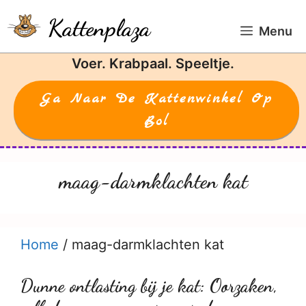
Ga
Kattenplaza
naar
Menu
de
Voer. Krabpaal. Speeltje.
inhoud
Ga Naar De Kattenwinkel Op
Bol
maag-darmklachten kat
Home
/
maag-darmklachten kat
Dunne ontlasting bij je kat: Oorzaken,