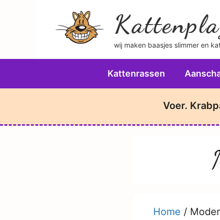
Ga
Kattenpla
naar
de
wij maken baasjes slimmer en katt
inhoud
Kattenrassen
Aanscha
Voer. Krabp
Home
/
Moder