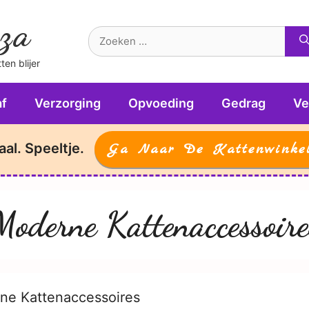
za
Zoek
naar:
en blijer
f
Verzorging
Opvoeding
Gedrag
Ve
aal. Speeltje.
Ga Naar De Kattenwinke
Moderne Kattenaccessoire
ne Kattenaccessoires