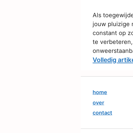
Als toegewijde
jouw pluizige 
constant op z
te verbeteren
onweerstaanba
Volledig artik
home
over
contact