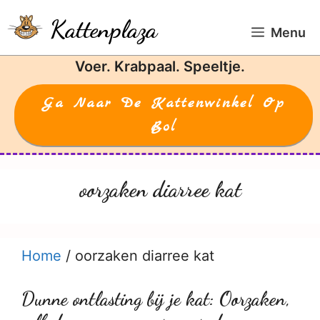
Ga
Kattenplaza
naar
Menu
de
Voer. Krabpaal. Speeltje.
inhoud
Ga Naar De Kattenwinkel Op
Bol
oorzaken diarree kat
Home
/
oorzaken diarree kat
Dunne ontlasting bij je kat: Oorzaken,