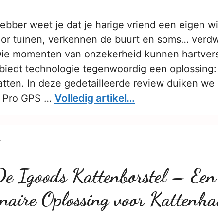
hebber weet je dat je harige vriend een eigen wil
oor tuinen, verkennen de buurt en soms… verd
. Die momenten van onzekerheid kunnen hartve
g biedt technologie tegenwoordig een oplossing
atten. In deze gedetailleerde review duiken we 
Volledig artikel…
e Pro GPS …
w
De Igoods Kattenborstel – Een
onaire Oplossing voor Kattenh