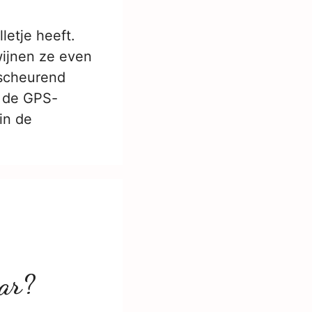
letje heeft.
wijnen ze even
rscheurend
: de GPS-
in de
aar?