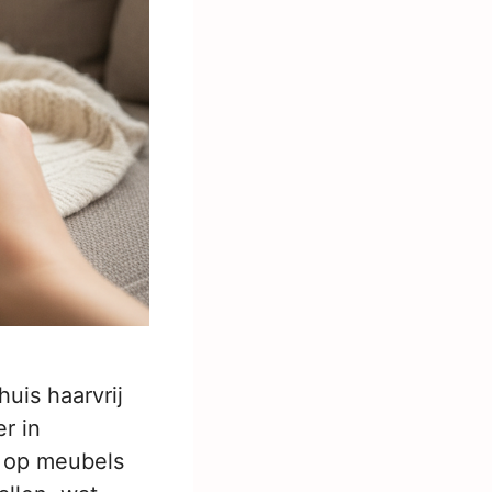
uis haarvrij
r in
d op meubels