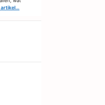
allen, wat
 artikel…