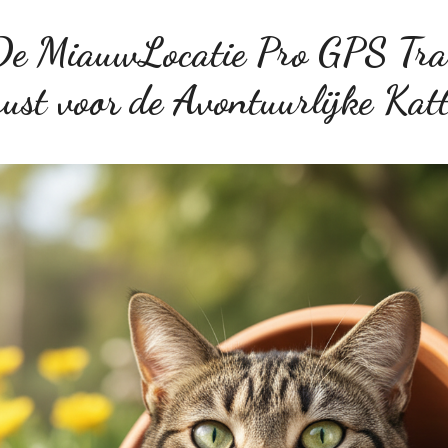
De MiauwLocatie Pro GPS Tr
ust voor de Avontuurlijke Kat