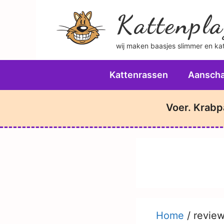
Ga
Kattenpla
naar
de
wij maken baasjes slimmer en katt
inhoud
Kattenrassen
Aanscha
Voer. Krabp
Home
/
revie