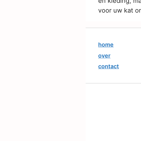
en kleding, m
voor uw kat o
home
over
contact