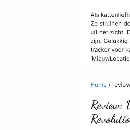
Als kattenlief
Ze struinen d
uit het zicht
zijn. Gelukki
tracker voor k
‘MiauwLocati
Home
/
revie
Review: 
Revoluti