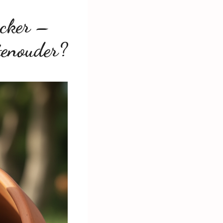
acker –
tenouder?