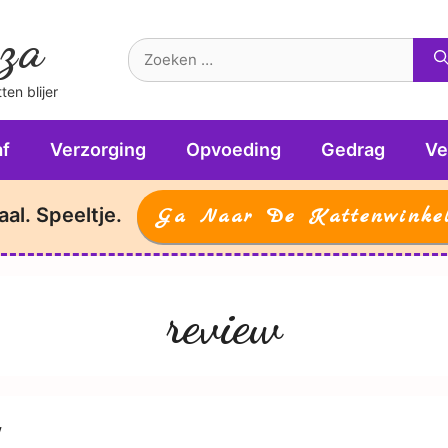
za
Zoek
naar:
en blijer
f
Verzorging
Opvoeding
Gedrag
Ve
aal. Speeltje.
Ga Naar De Kattenwinke
review
w