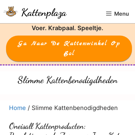
Ga
Kattenplaza
naar
Menu
de
Voer. Krabpaal. Speeltje.
inhoud
Ga Naar De Kattenwinkel Op
Bol
Slimme Kattenbenodigdheden
Home
/
Slimme Kattenbenodigdheden
Oneisall Kattenproducten: