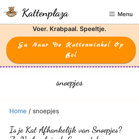
Ga
Kattenplaza
naar
Menu
de
Voer. Krabpaal. Speeltje.
inhoud
Ga Naar De Kattenwinkel Op
Bol
snoepjes
Home
/
snoepjes
Is je Kat Afhankelijk van Snoepjes?