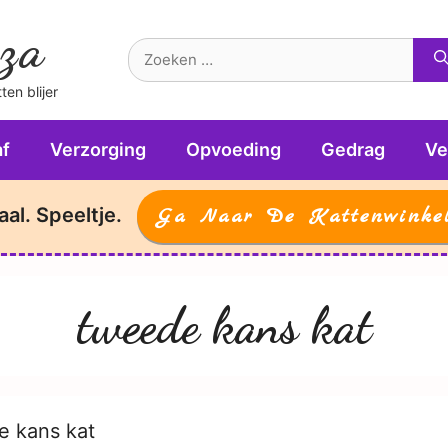
za
Zoek
naar:
en blijer
f
Verzorging
Opvoeding
Gedrag
Ve
aal. Speeltje.
Ga Naar De Kattenwinke
tweede kans kat
e kans kat