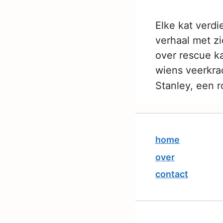
Elke kat verdi
verhaal met z
over rescue k
wiens veerkra
Stanley, een r
home
over
contact