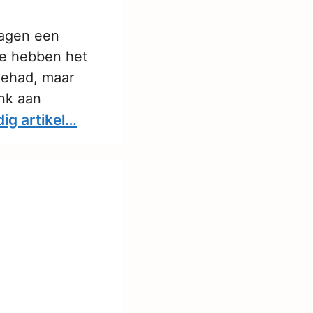
ragen een
We hebben het
gehad, maar
nk aan
dig artikel…