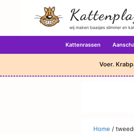
Ga
Kattenpla
naar
de
wij maken baasjes slimmer en katt
inhoud
Kattenrassen
Aanscha
Voer. Krabp
Home
/
tweed