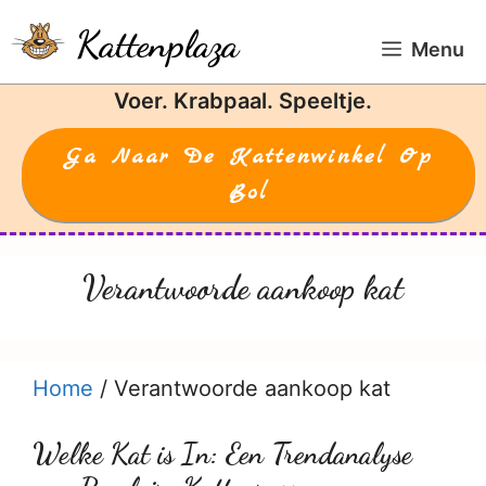
Ga
Kattenplaza
naar
Menu
de
Voer. Krabpaal. Speeltje.
inhoud
Ga Naar De Kattenwinkel Op
Bol
Verantwoorde aankoop kat
Home
/
Verantwoorde aankoop kat
Welke Kat is In: Een Trendanalyse