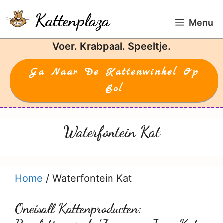
Ga
Kattenplaza
naar
Menu
de
Voer. Krabpaal. Speeltje.
inhoud
Ga Naar De Kattenwinkel Op
Bol
Waterfontein Kat
Home
/
Waterfontein Kat
Oneisall Kattenproducten: