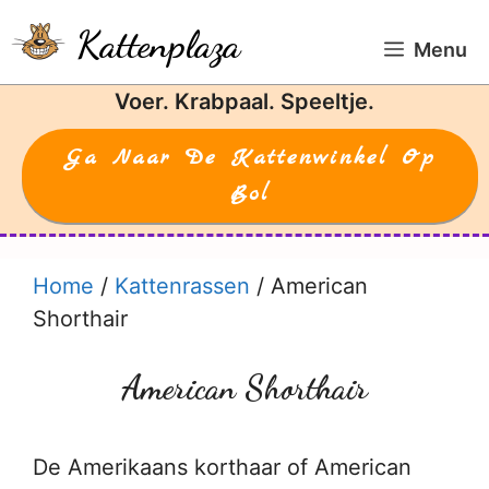
Ga
Kattenplaza
naar
Menu
de
Voer. Krabpaal. Speeltje.
inhoud
Ga Naar De Kattenwinkel Op
Bol
Home
/
Kattenrassen
/
American
Shorthair
American Shorthair
De Amerikaans korthaar of American