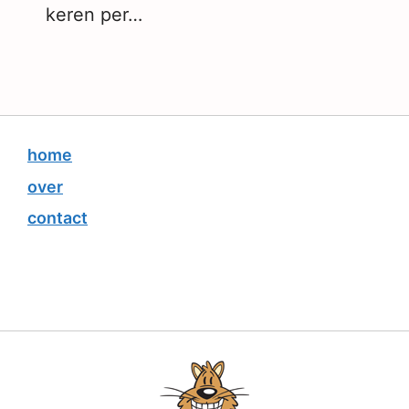
keren per…
home
over
contact