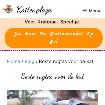
Ga
Kattenplaza
naar
Menu
de
Voer. Krabpaal. Speeltje.
inhoud
Ga Naar De Kattenwinkel Op
Bol
Home
/
Blog
/
Beste rugtas voor de kat
Beste rugtas voor de kat