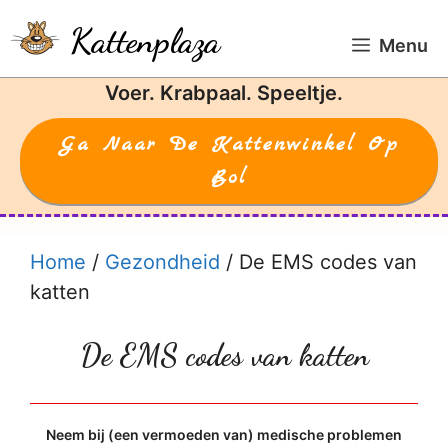
Ga
Kattenplaza
naar
Menu
de
Voer. Krabpaal. Speeltje.
inhoud
Ga Naar De Kattenwinkel Op
Bol
Home
/
Gezondheid
/
De EMS codes van
katten
De EMS codes van katten
Neem bij (een vermoeden van) medische problemen