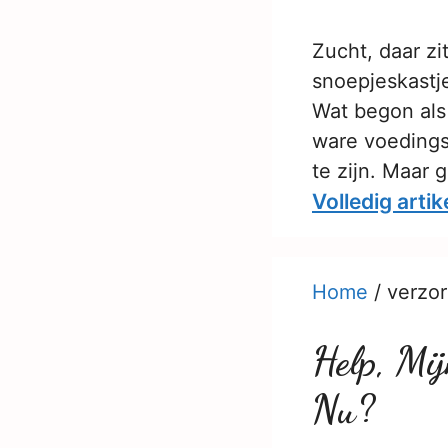
Zucht, daar zi
snoepjeskastje
Wat begon als
ware voedingsg
te zijn. Maar 
Volledig artik
Home
/
verzor
Help, Mi
Nu?