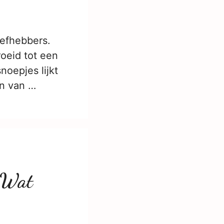
iefhebbers.
oeid tot een
noepjes lijkt
en van …
! Wat