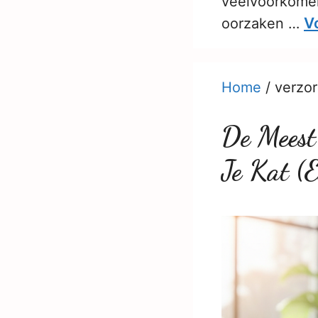
veelvoorkomend
Vo
oorzaken …
Home
/
verzor
De Meest
Je Kat (E