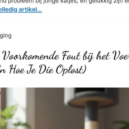
 probleem bij jonge katjes, en gelukkig zijn e
lledig artikel…
ging
 Voorkomende Fout bij het Voe
n Hoe Je Die Oplost)