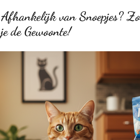
t Afhankelijk van Snoepjes? Z
 je de Gewoonte!