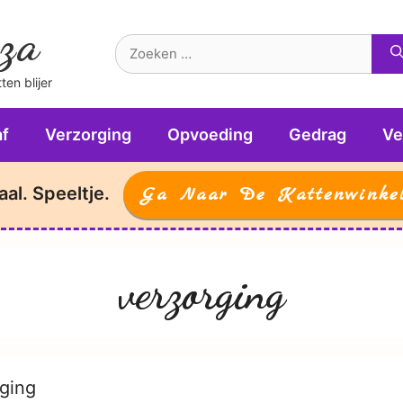
za
Zoek
naar:
en blijer
f
Verzorging
Opvoeding
Gedrag
Ve
aal. Speeltje.
Ga Naar De Kattenwinke
verzorging
ging