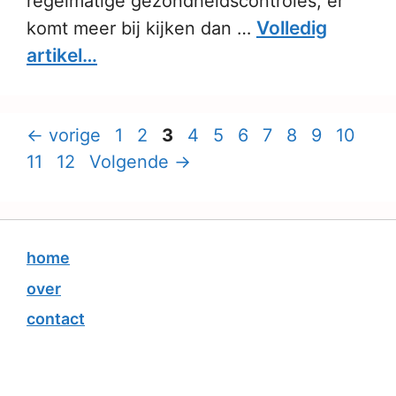
regelmatige gezondheidscontroles, er
Volledig
komt meer bij kijken dan …
artikel…
Pagina
Pagina
Pagina
Pagina
Pagina
Pagina
Pagina
Pagina
Pagina
Pagina
Pag
←
vorige
1
2
3
4
5
6
7
8
9
10
Pagina
11
12
Volgende
→
home
over
contact