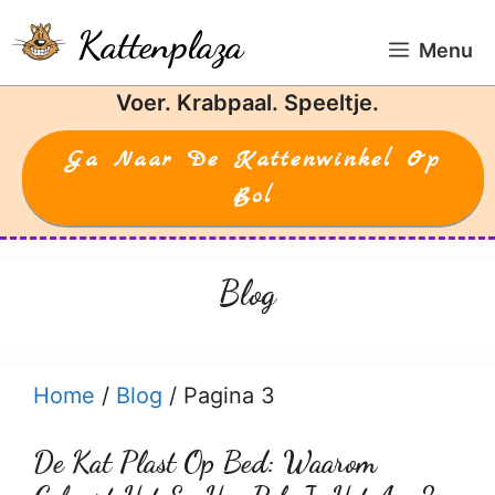
Ga
Kattenplaza
naar
Menu
de
Voer. Krabpaal. Speeltje.
inhoud
Ga Naar De Kattenwinkel Op
Bol
Blog
Home
/
Blog
/
Pagina 3
De Kat Plast Op Bed: Waarom