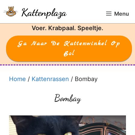
Ga
Kattenplaza
naar
Menu
de
Voer. Krabpaal. Speeltje.
inhoud
Ga Naar De Kattenwinkel Op
Bol
Home
/
Kattenrassen
/
Bombay
Bombay