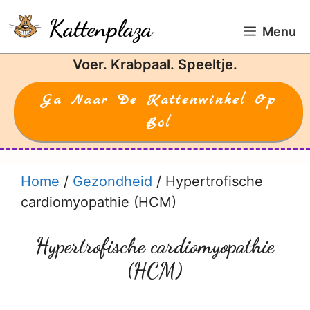
Ga
Kattenplaza
naar
Menu
de
Voer. Krabpaal. Speeltje.
inhoud
Ga Naar De Kattenwinkel Op
Bol
Home
/
Gezondheid
/
Hypertrofische
cardiomyopathie (HCM)
Hypertrofische cardiomyopathie
(HCM)