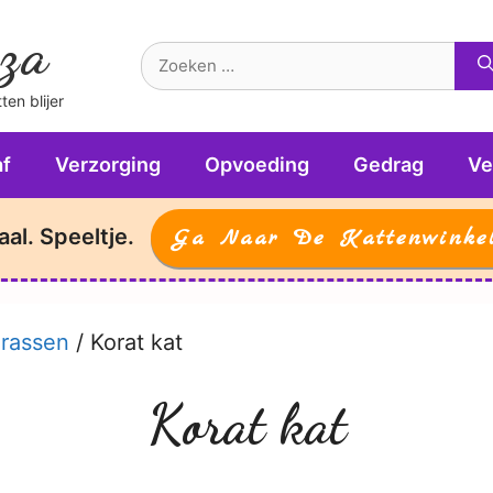
za
Zoek
naar:
en blijer
f
Verzorging
Opvoeding
Gedrag
Ve
aal. Speeltje.
Ga Naar De Kattenwinke
nrassen
/
Korat kat
Korat kat