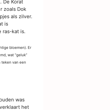
. De Korat
ur zoals Dok
jes als zilver.
t is
ras-kat is.
htige bloemen). Er
emd, wat “geluk”
n teken van een
ehouden was
verklaart het