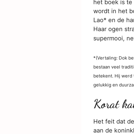
het boek is te
wordt in het b
Lao* en de har
Haar ogen stra
supermooi, ne
*(Vertaling: Dok be
bestaan veel tradit
betekent. Hij werd 
gelukkig en duurza
Korat ka
Het feit dat 
aan de koninkl