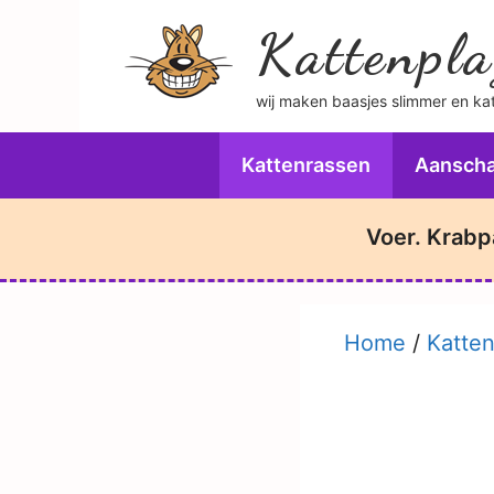
Ga
Kattenpla
naar
de
wij maken baasjes slimmer en katt
inhoud
Kattenrassen
Aanscha
Voer. Krabp
Home
/
Katte