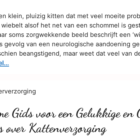
een klein, pluizig kitten dat met veel moeite pro
wiebelt alsof het net van een schommel is gest
ar soms zorgwekkende beeld beschrijft een ‘w
 als gevolg van een neurologische aandoening g
sschien beangstigend, maar weet dat veel van d
el…
erverzorging
me Gids voor een Gelukkige en 
s over Kattenverzorging