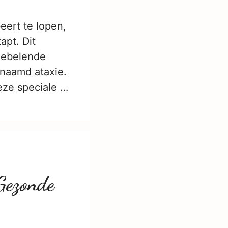
beert te lopen,
apt. Dit
iebelende
enaamd ataxie.
eze speciale …
Gezonde