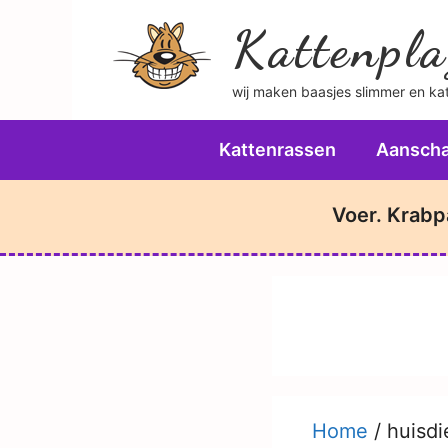
Ga
Kattenpla
naar
de
wij maken baasjes slimmer en katt
inhoud
Kattenrassen
Aanscha
Voer. Krabp
Home
/
huisdi