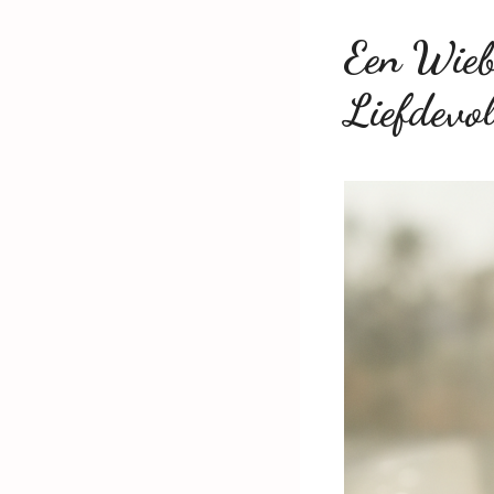
Een Wiebe
Liefdevo