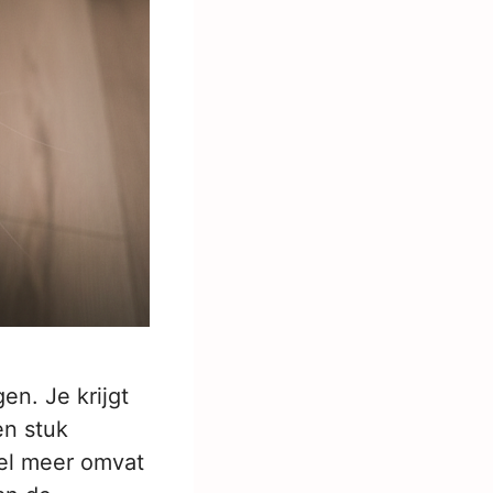
en. Je krijgt
en stuk
eel meer omvat