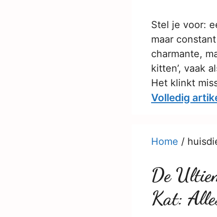
Stel je voor: 
maar constant 
charmante, ma
kitten’, vaak
Het klinkt mi
Volledig artik
Home
/
huisdi
De Ultie
Kat: Alle