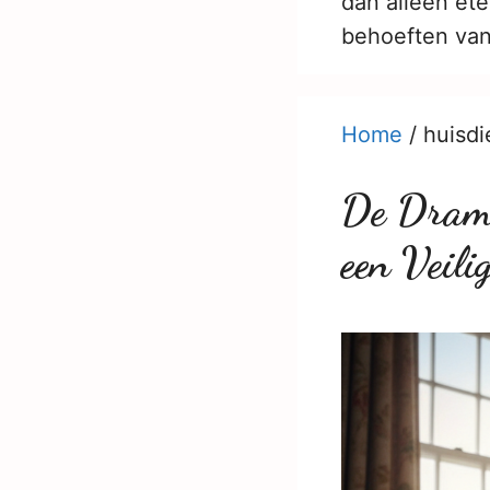
dan alleen et
behoeften van
Home
/
huisdi
De Drama
een Veil