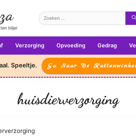
za
Zoek
naar:
en blijer
f
Verzorging
Opvoeding
Gedrag
Ve
aal. Speeltje.
Ga Naar De Kattenwinke
huisdierverzorging
erverzorging