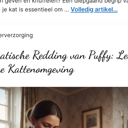
en geven en knuffelen? Een diepgaand begrip v
Volledig artikel…
 je kat is essentieel om …
erverzorging
tische Redding van Puffy: Le
ige Kattenomgeving