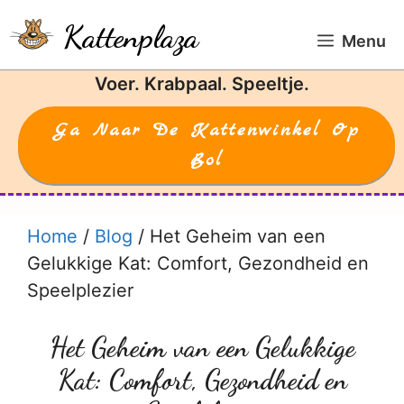
Ga
Kattenplaza
naar
Menu
de
Voer. Krabpaal. Speeltje.
inhoud
Ga Naar De Kattenwinkel Op
Bol
Home
/
Blog
/
Het Geheim van een
Gelukkige Kat: Comfort, Gezondheid en
Speelplezier
Het Geheim van een Gelukkige
Kat: Comfort, Gezondheid en