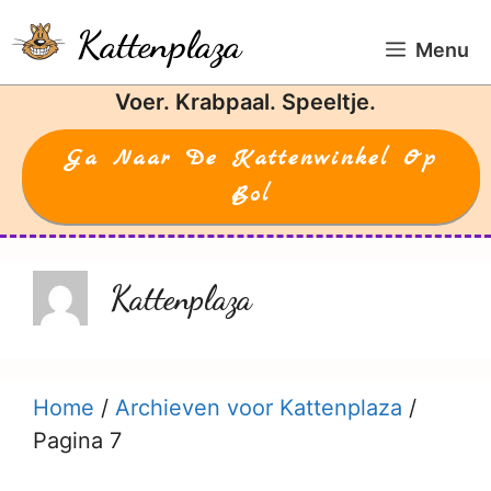
Ga
Kattenplaza
naar
Menu
de
Voer. Krabpaal. Speeltje.
inhoud
Ga Naar De Kattenwinkel Op
Bol
Kattenplaza
Home
/
Archieven voor Kattenplaza
/
Pagina 7