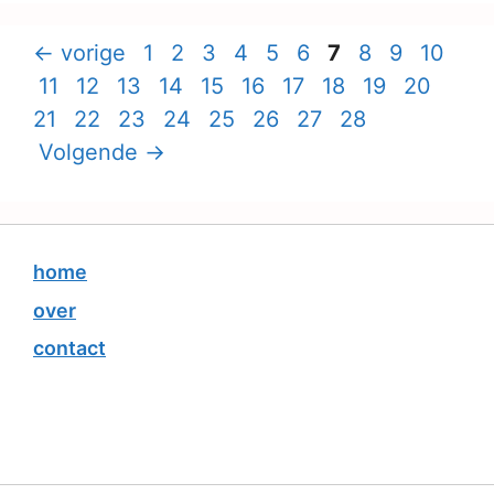
Pagina
Pagina
Pagina
Pagina
Pagina
Pagina
Pagina
Pagina
Pagina
Pagina
←
vorige
1
2
3
4
5
6
7
8
9
10
Pagina
Pagina
Pagina
Pagina
Pagina
Pagina
Pagina
Pagina
Pagina
Pagina
Pagi
11
12
13
14
15
16
17
18
19
20
Pagina
Pagina
Pagina
Pagina
Pagina
Pagina
Pagina
21
22
23
24
25
26
27
28
Volgende
→
home
over
contact