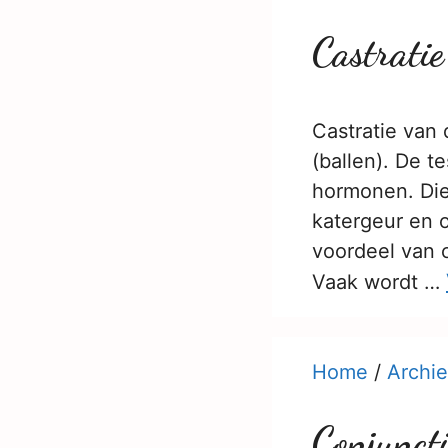
Castratie
Castratie van 
(ballen). De t
hormonen. Die
katergeur en o
voordeel van 
Vaak wordt …
Home
/
Archie
Conjuncti