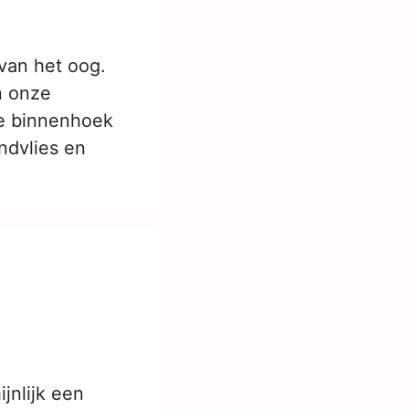
 van het oog.
n onze
de binnenhoek
indvlies en
jnlijk een