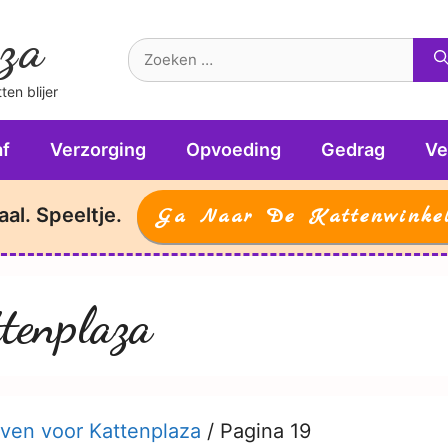
za
Zoek
naar:
en blijer
f
Verzorging
Opvoeding
Gedrag
Ve
aal. Speeltje.
Ga Naar De Kattenwinke
tenplaza
ven voor Kattenplaza
/
Pagina 19