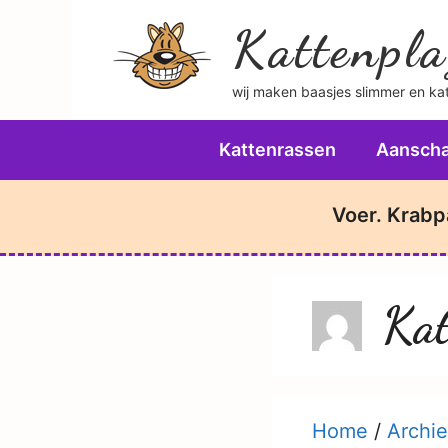
Ga
Kattenpla
naar
de
wij maken baasjes slimmer en katt
inhoud
Kattenrassen
Aanscha
Voer. Krabp
Kat
Home
/
Archie