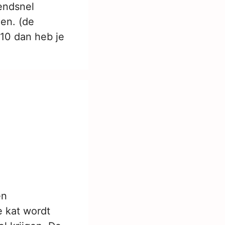
zendsnel
gen. (de
r 10 dan heb je
en
e kat wordt