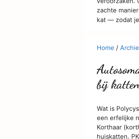
veroorzaken. 
zachte manier
kat — zodat j
Home
/
Archie
Autosoma
bij katt
Wat is Polycys
een erfelijke 
Korthaar (kort
huiskatten. PK