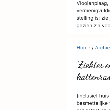
Vlooienplaag, 
vermenigvuldig
stelling is: zi
gezien z’n vo
Home
/
Archie
Ziektes e
kattenra
(inclusief hui
besmettelijke