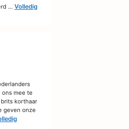
Volledig
erd …
ederlanders
t ons mee te
brits korthaar
We geven onze
lledig