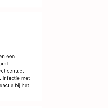
ten een
ordt
ect contact
. Infectie met
actie bij het