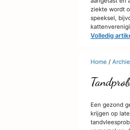
aangetast en a
ziekte wordt 
speeksel, bijv
kattenverenig
Volledig artik
Home
/
Archie
Tandprob
Een gezond geb
krijgen op late
tandvleespro