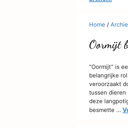
Home
/
Archie
Oormijt b
“Oormijt” is e
belangrijke ro
veroorzaakt do
tussen dieren 
deze langpotig
V
besmette …