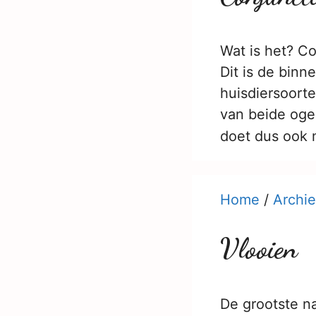
Wat is het? Co
Dit is de bin
huisdiersoorte
van beide ogen
doet dus ook
Home
/
Archie
Vlooien
De grootste na