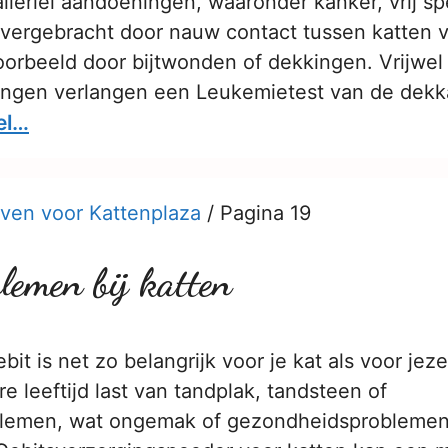
llerlei aandoeningen, waaronder kanker, vrij spe
overgebracht door nauw contact tussen katten v
oorbeeld door bijtwonden of dekkingen. Vrijwel 
ingen verlangen een Leukemietest van de dekka
el…
ven voor Kattenplaza
/
Pagina 19
lemen bij katten
it is net zo belangrijk voor je kat als voor jeze
re leeftijd last van tandplak, tandsteen of
blemen, wat ongemak of gezondheidsproblemen