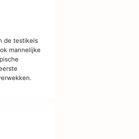
 de testikels
ook mannelijke
pische
eerste
 verwekken.