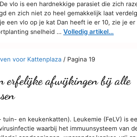
De vlo is een hardnekkige parasiet die zich ra
d en zich niet zo heel gemakkelijk laat verdel
e je een vlo op je kat Dan heeft ie er 10, zie je e
Volledig artikel…
ortplanting snelheid …
ven voor Kattenplaza
/
Pagina 19
n erfelijke afwijkingen bij alle
ssen
s- tuin- en keukenkatten). Leukemie (FeLV) is e
 virusinfectie waarbij het immuunsysteem van d