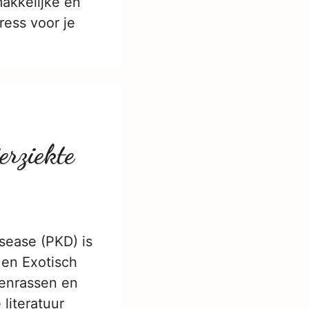
akkelijke en
ress voor je
erziekte
sease (PKD) is
 en Exotisch
tenrassen en
literatuur