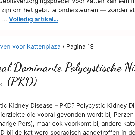
Gebitsverzorgingspoeder voor katten kan een m
 zijn om het gebit te ondersteunen — zonder st
Volledig artikel…
e …
ven voor Kattenplaza
/
Pagina 19
al Dominante Polycystische Ni
en. (PKD)
tic Kidney Disease – PKD? Polycystic Kidney Di
nierziekte die vooral gevonden wordt bij Perzen
harige Pers), maar ook voorkomt bij andere kat
D bij de kat werd sporadisch aangetroffen in de 