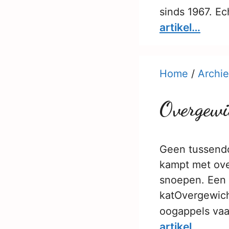
sinds 1967. E
artikel…
Home
/
Archie
Overgewic
Geen tussendo
kampt met ove
snoepen. Een g
katOvergewich
oogappels vaa
artikel…