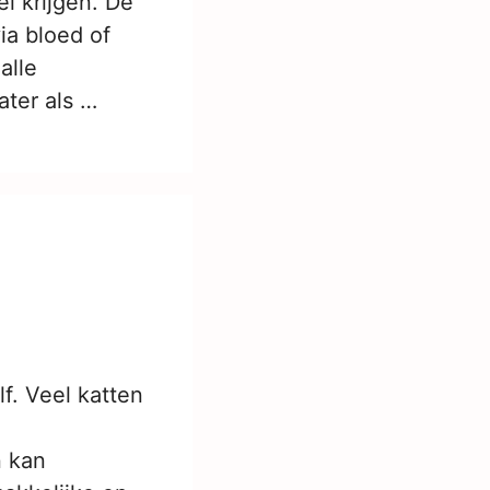
l krijgen. De
ia bloed of
alle
ter als …
lf. Veel katten
 kan