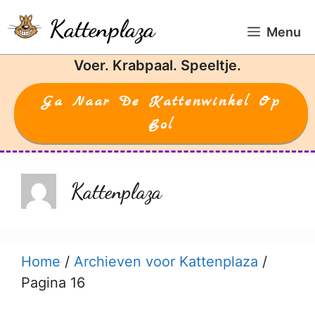
Ga
Kattenplaza
naar
Menu
de
Voer. Krabpaal. Speeltje.
inhoud
Ga Naar De Kattenwinkel Op
Bol
Kattenplaza
Home
/
Archieven voor Kattenplaza
/
Pagina 16