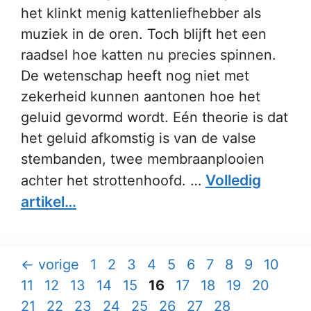
het klinkt menig kattenliefhebber als
muziek in de oren. Toch blijft het een
raadsel hoe katten nu precies spinnen.
De wetenschap heeft nog niet met
zekerheid kunnen aantonen hoe het
geluid gevormd wordt. Eén theorie is dat
het geluid afkomstig is van de valse
stembanden, twee membraanplooien
Volledig
achter het strottenhoofd. …
artikel…
Pagina
Pagina
Pagina
Pagina
Pagina
Pagina
Pagina
Pagina
Pagina
Pagina
Pag
←
vorige
1
2
3
4
5
6
7
8
9
10
Pagina
Pagina
Pagina
Pagina
Pagina
Pagina
Pagina
Pagina
Pagina
Pagi
11
12
13
14
15
16
17
18
19
20
Pagina
Pagina
Pagina
Pagina
Pagina
Pagina
Pagina
21
22
23
24
25
26
27
28