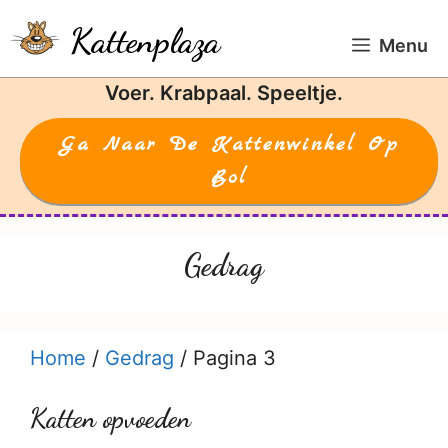
Ga
Kattenplaza
naar
Menu
de
Voer. Krabpaal. Speeltje.
inhoud
Ga Naar De Kattenwinkel Op
Bol
Gedrag
Home
/
Gedrag
/
Pagina 3
Katten opvoeden