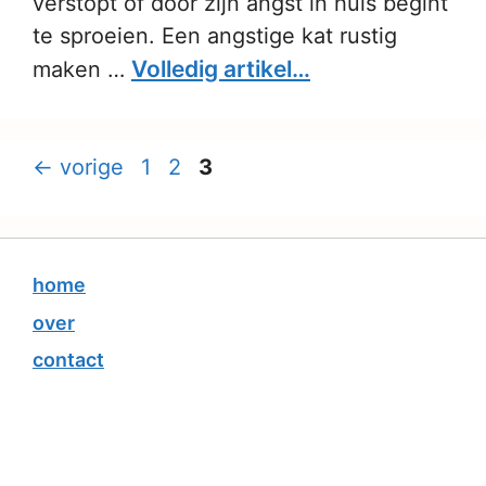
verstopt of door zijn angst in huis begint
te sproeien. Een angstige kat rustig
Volledig artikel…
maken …
Pagina
Pagina
Pagina
←
vorige
1
2
3
home
over
contact